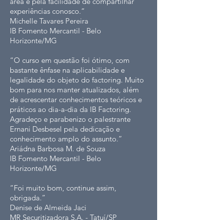
área e pela facilidade de compartilhar
experiências conosco.”
Michelle Tavares Pereira
IB Fomento Mercantil - Belo
Horizonte/MG
“O curso em questão foi ótimo, com
bastante ênfase na aplicabilidade e
legalidade do objeto do factoring. Muito
bom para nos manter atualizados, além
de acrescentar conhecimentos teóricos e
práticos ao dia-a-dia da IB Factoring.
Agradeço e parabenizo o palestrante
Ernani Desbesel pela dedicação e
conhecimento amplo do assunto.”
Ariádna Barbosa M. de Souza
IB Fomento Mercantil - Belo
Horizonte/MG
“Foi muito bom, continue assim,
obrigada.”
Denise de Almeida Jaci
MR Securitizadora S.A. - Tatuí/SP