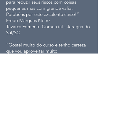
para reduzir seus riscos com coisas
pequenas mas com grande valia.
Parabéns por este excelente curso!”
Fredo Marques Klemz
Tavares Fomento Comercial - Jaraguá do
Sul/SC
“Gostei muito do curso e tenho certeza
que vou aproveitar muito
profissionalmente.”
Danilo de O. Meirelles
MR Securitizadora S.A. - Tatuí/SP
“Um curso dinâmico que apresenta os
problemas vivenciados no dia a dia das
empresas de factoring. Exemplos práticos
e atuais que nos ajudarão a solução e
principalmente na prevenção de futuros
riscos.”
Silva De Santis
Credimar Fomento Mercantii -
Florianópolis/SC